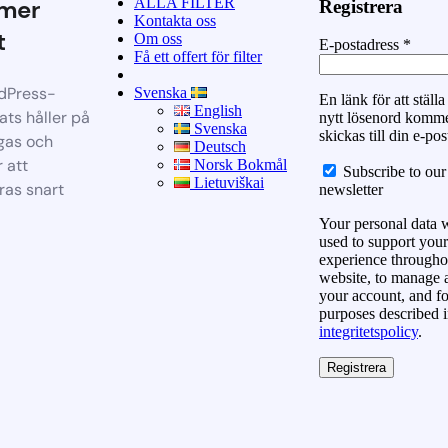
ALLA FILTER
mer
Registrera
Kontakta oss
t
Om oss
E-postadress
*
Få ett offert för filter
dPress-
Svenska
En länk för att ställa 
English
ts håller på
nytt lösenord komme
Svenska
skickas till din e-pos
gas och
Deutsch
 att
Norsk Bokmål
Subscribe to our
Lietuviškai
ras snart
newsletter
Your personal data w
used to support your
experience throughou
website, to manage 
your account, and fo
purposes described i
integritetspolicy
.
Registrera